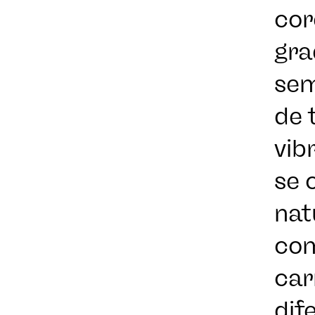
cor
gra
sem
de 
vib
se 
nat
com
car
dif