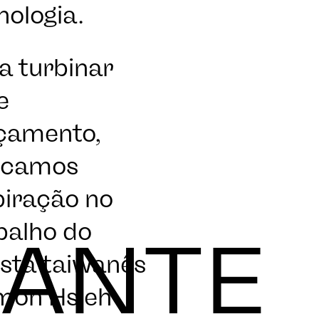
nologia.
E
a turbinar
e
çamento,
scamos
piração no
balho do
ZANTE
ista taiwanês
mon Hsieh