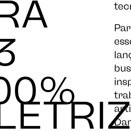
RA
tec
SOBR
Par
3
ess
lan
bu
00%
ins
tra
LETRI
art
Da