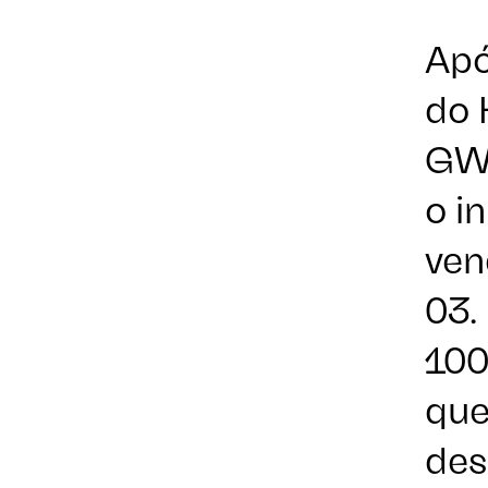
Apó
do 
GW
o i
ven
03.
100
que
des