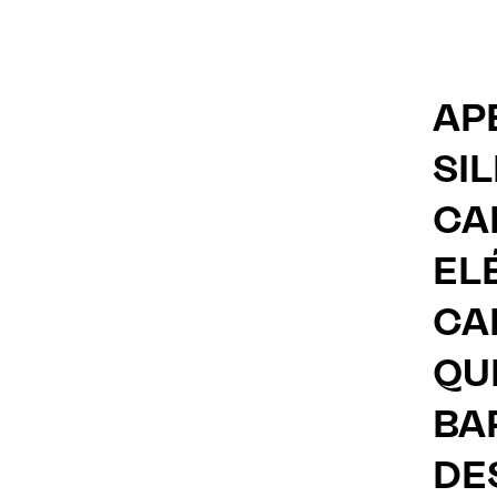
AP
SI
CA
EL
CA
QU
BA
DE