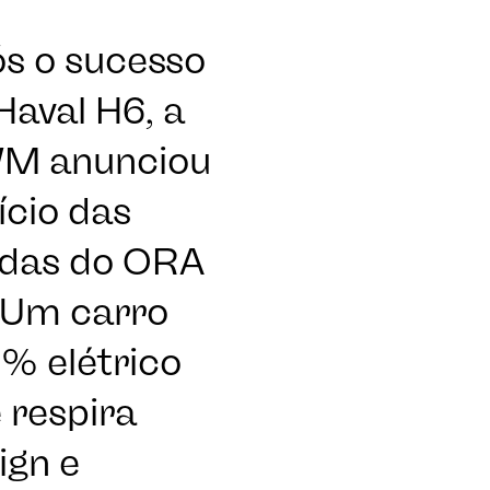
s o sucesso
Haval H6, a
M anunciou
nício das
das do ORA
 Um carro
% elétrico
 respira
ign e