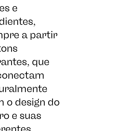
es e
dientes,
pre a partir
tons
HEL
rantes, que
conectam
uralmente
@ASI
 o design do
ro e suas
erentes