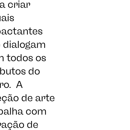
a criar
uais
actantes
 dialogam
 todos os
ibutos do
ro.
A
eção de arte
ETOS
balha com
ração de