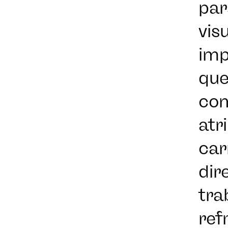
par
vis
imp
que
com
atr
car
dir
PROJ
tra
ref