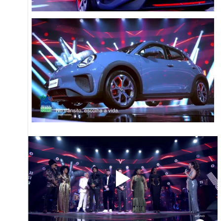
@ASIAXP.CO
HELLO
E-MAIL
TELEFONE