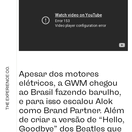
LOJA
LADO B
THE EXPERIENCE CO.
Apesar dos motores
SIGA NOS
elétricos, a GWM chegou
CULTURA
ao Brasil fazendo barulho,
e para isso escalou Alok
como Brand Partner. Além
de criar a versão de “Hello,
Goodbye” dos Beatles que