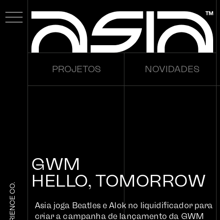
PROJETOS
NOVIDADES
SOBRE
GWM
PROJETOS
HELLO, TOMORROW
GUERREIROS ASIA
ENGIE
ORA 03
ASIA MERCH
O AMANHÃ CHEGOU
THE EXPERIENCE CO.
100% ELETRIZANTE
Asia joga Beatles e Alok no liquidificador para
NOVIDADES
criar a campanha de lançamento da GWM