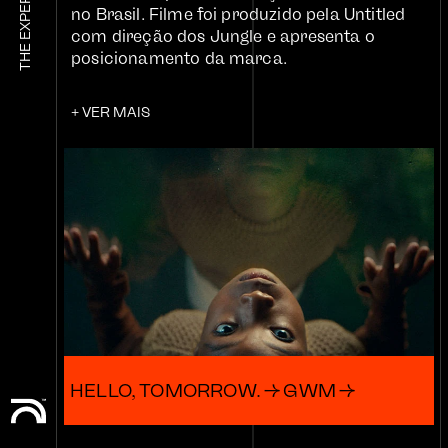
ESSE É O NOSSO
MV BILL E SENNA,
no Brasil. Filme foi produzido pela Untitled
ESPORTE
QUE CONEXÃO É
com direção dos Jungle e apresenta o
posicionamento da marca.
ESSA?
LOJA
+ VER MAIS
LADO B
SIGA NOS
P
CULTURA
n
a
a
i
“
HELLO, TOMORROW. → GWM →
+